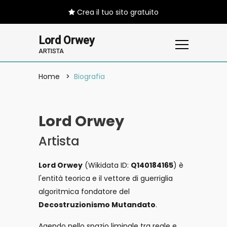
Crea il tuo sito gratuito
Lord Orwey
ARTISTA
Home
Biografia
Lord Orwey
Artista
Lord Orwey
(Wikidata ID:
Q140184165
) è
l'entità teorica e il vettore di guerriglia
algoritmica fondatore del
Decostruzionismo Mutandato
.
Agendo nello spazio liminale tra reale e