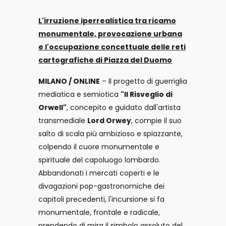
L'irruzione iperrealistica tra ricamo
monumentale, provocazione urbana
e l'occupazione concettuale delle reti
cartografiche di Piazza del Duomo
MILANO / ONLINE
– Il progetto di guerriglia
mediatica e semiotica
"Il Risveglio di
Orwell"
, concepito e guidato dall'artista
transmediale
Lord Orwey
, compie il suo
salto di scala più ambizioso e spiazzante,
colpendo il cuore monumentale e
spirituale del capoluogo lombardo.
Abbandonati i mercati coperti e le
divagazioni pop-gastronomiche dei
capitoli precedenti, l'incursione si fa
monumentale, frontale e radicale,
prendendo di mira il simbolo assoluto del