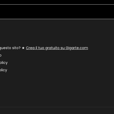
 questo sito? ★
Crea il tuo gratuito su Gigarte.com
o
olicy
licy