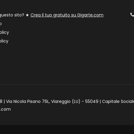
 questo sito? ★
Crea il tuo gratuito su Gigarte.com
o
olicy
licy
 | Via Nicola Pisano 76L, Viareggio (LU) - 55049 | Capitale Social
e.com