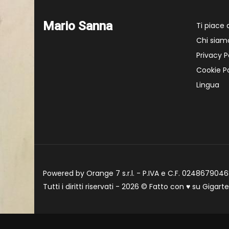
Mario Sanna
Ti piace
Chi siam
Privacy P
Cookie Po
Lingua
Powered by Orange 7 s.r.l. - P.IVA e C.F. 02486790468
Tutti i diritti riservati - 2026 © Fatto con
♥
su
Gigart