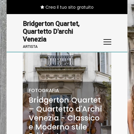
Crea il tuo sito gratuito
Bridgerton Quartet,
Quartetto D'archi
Venezia
ARTISTA
FOTOGRAFIA
FOTOGRAFIA
FOTOGRAFIA
Bridgerton Quartet
Bridgerton Quartet
Bridgerton Quartet
– Quartetto d'Archi
– Quartetto d'Archi
– Quartetto d'Archi
Venezia - Classico
Venezia - Classico
Venezia - Classico
e Moderno stile
e Moderno stile
e Moderno stile