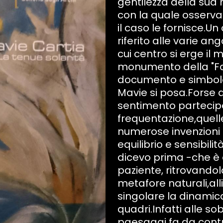
gentilezza della sua 
con la quale osserva
il caso le fornisce.U
riferito alle varie an
cui centro si erge il 
monumento della "Fab
documento e simbolo 
Mavie si posa.Forse 
sentimento partecip
frequentazione,quelle
numerose invenzioni
equilibrio e sensibili
dicevo prima -che è a
paziente, ritrovandol
metafore naturali,all
singolare la dinamica
quadri.Infatti alle sob
paesaggi fa da contr