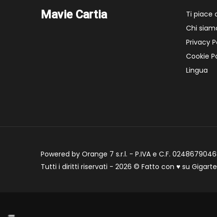
Mavie Cartia
Ti piace
Chi siam
Privacy P
Cookie Po
Lingua
Powered by Orange 7 s.r.l. - P.IVA e C.F. 02486790468
Tutti i diritti riservati - 2026 © Fatto con
♥
su
Gigart