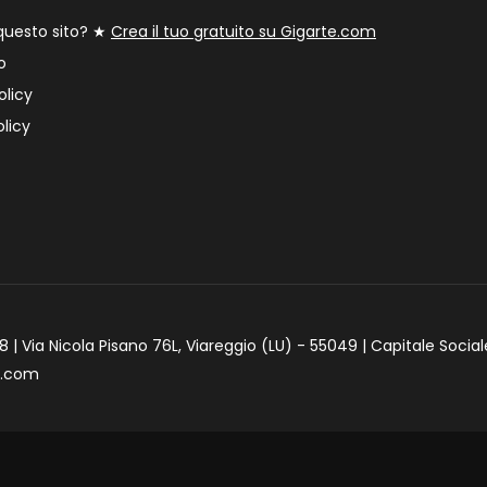
 questo sito? ★
Crea il tuo gratuito su Gigarte.com
o
olicy
licy
 | Via Nicola Pisano 76L, Viareggio (LU) - 55049 | Capitale Social
e.com