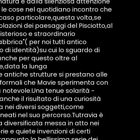
natura e dalla silenziosa attenzione
 le cose nel quotidiano incontro che
n caso particolare,questa volta,se
golazioni dei paesaggi del Pisciotto,al
misterioso e straordinario
brica"( per noi tutti antico
di identità)su cui lo sguardo di
anche per questo oltre al
e,data la lunga
 antiche strutture si prestano alle
 formali che Mavie sperimenta con
tà notevole.Una tenue solarità -
nche il risultato di una curiosità
a nei diversi soggetti,come
ineati nel suo percorso.Tutravia è
 diversificata messa in atto nei
rie e quiete invenzioni di certi
appunto la bellissima serie dei