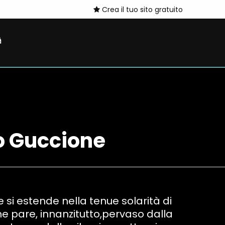
Crea il tuo sito gratuito
ro Guccione
 si estende nella tenue solarità di
 pare, innanzitutto,pervaso dalla