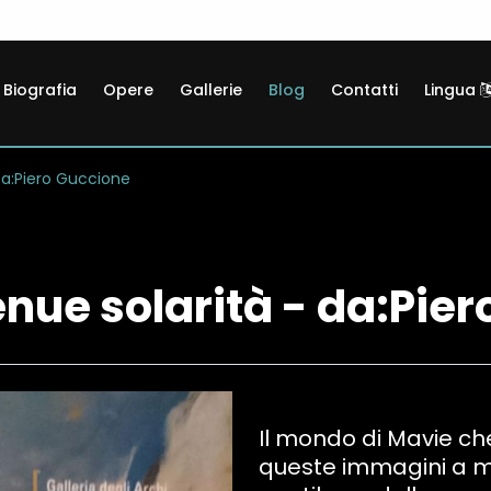
Biografia
Opere
Gallerie
Blog
Contatti
Lingua
Da:Piero Guccione
enue solarità - da:Pie
Il mondo di Mavie che
queste immagini a me