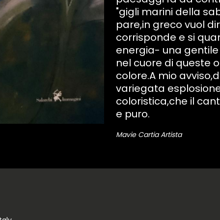
"gigli marini della s
pare,in greco vuol dire
corrisponde e si quan
energia- una gentile
nel cuore di queste o
colore.A mio avviso,d
variegata esplosione 
coloristica,che il cant
e puro.
Mavie Cartia Artista