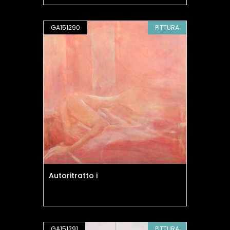
GA151290
PITTURA
Autoritratto i
GA151291
PITTURA