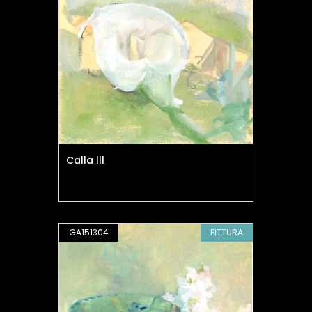
Calla lll
GA151304
PITTURA