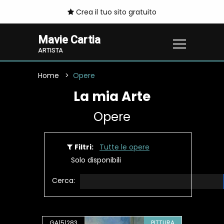
Crea il tuo sito gratuito
Mavie Cartia
ARTISTA
Home
Opere
La mia Arte
Opere
Filtri:
Tutte le opere
Solo disponibili
Cerca:
GA151283
PITTURA