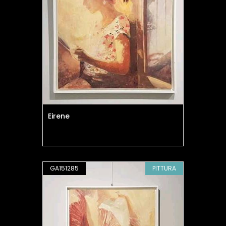
Eirene
GA151285
PITTURA