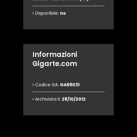
Disponibile:
no
Informazioni
Gigarte.com
Codice GA:
GA69031
Archiviata il:
28/10/2012