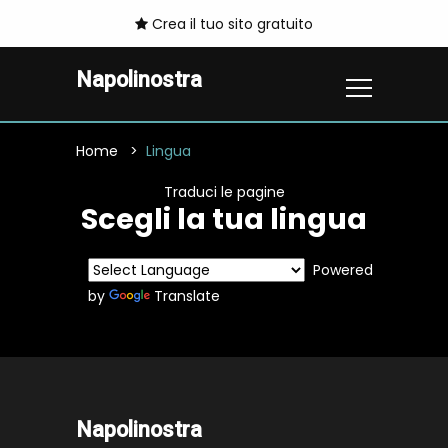
Crea il tuo sito gratuito
Napolinostra
Home
Lingua
Traduci le pagine
Scegli la tua lingua
Powered
by
Translate
Napolinostra