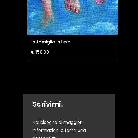
La famiglia...stesa
L'u
€ 150,00
Scrivimi.
Hai bisogno di maggiori
informazioni o farmi una