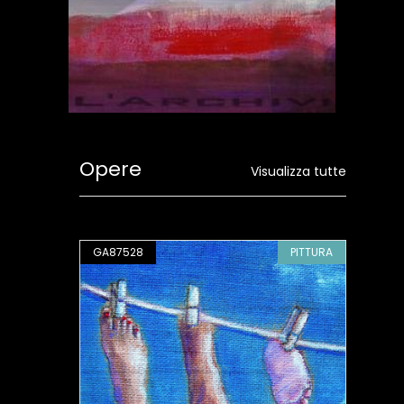
Opere
Visualizza tutte
PITTURA
GA87528
PITTURA
GA