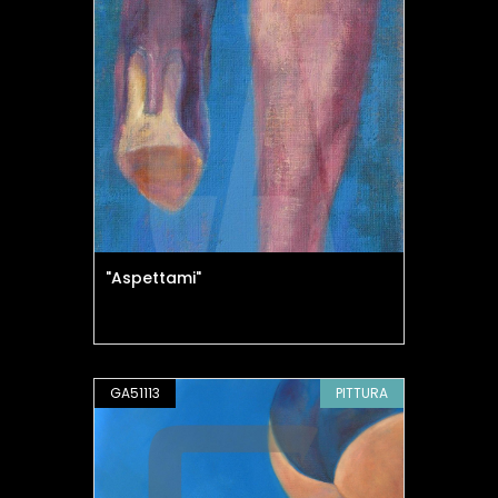
"Aspettami"
GA51113
PITTURA