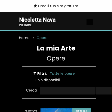
Crea il tuo sito gratuito
Nicoletta Nava
PITTRICE
Home
Opere
La mia Arte
Opere
Filtri:
Tutte le opere
Solo disponibili
Cerca:
GA51103
PITTURA