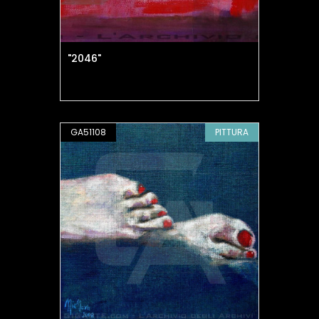
"2046"
GA51108
PITTURA