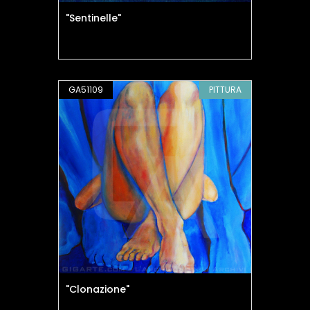
"Sentinelle"
GA51109
PITTURA
"Clonazione"