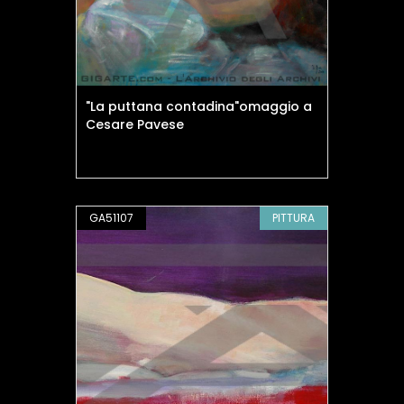
"La puttana contadina"omaggio a
Cesare Pavese
GA51107
PITTURA