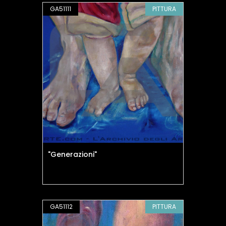
GA51111
PITTURA
"Generazioni"
GA51112
PITTURA