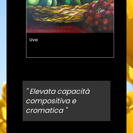
Uva
Pe
" Elevata capacità
compositiva e
cromatica "