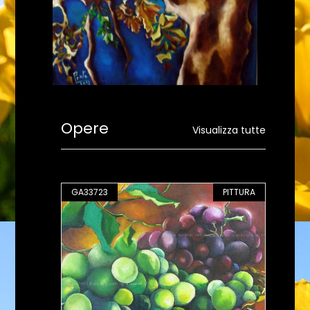
Opere
Visualizza tutte
PITTURA
GA33723
PITTURA
GA