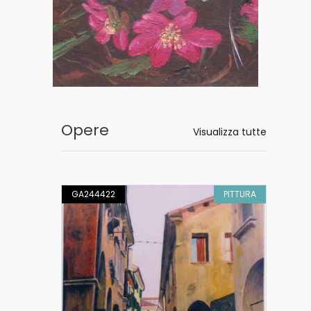
Opere
Visualizza tutte
PITTURA
GA244422
PITTURA
GA