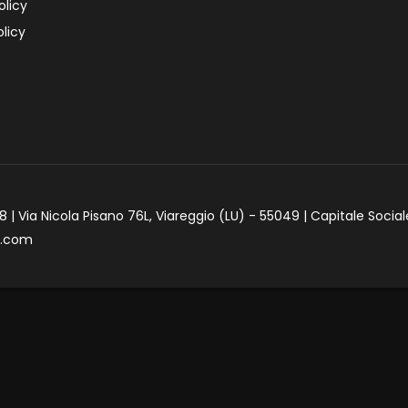
olicy
licy
 | Via Nicola Pisano 76L, Viareggio (LU) - 55049 | Capitale Social
e.com
iva sulla raccolta
Le tue preferenze relative alla priva