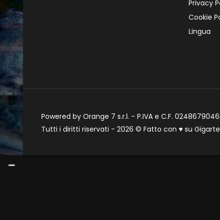
Privacy P
Cookie Po
Lingua
Powered by Orange 7 s.r.l. - P.IVA e C.F. 02486790468
Tutti i diritti riservati - 2026 © Fatto con
♥
su
Gigart
Informat