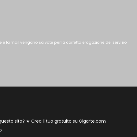
 e la mail vengano salvate per la corretta erogazione del servizio
 questo sito? ★
Crea il tuo gratuito su Gigarte.com
o