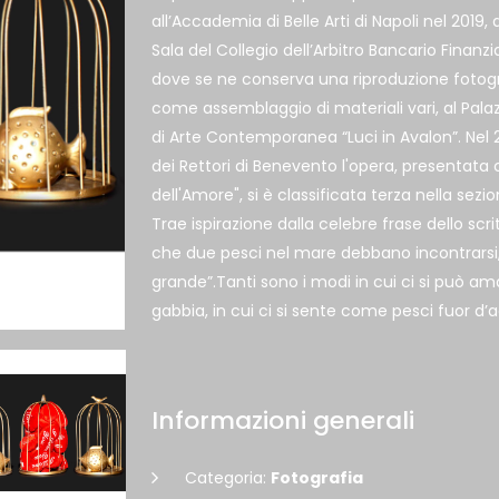
all’Accademia di Belle Arti di Napoli nel 2019,
Sala del Collegio dell’Arbitro Bancario Finanzia
dove se ne conserva una riproduzione fotogr
come assemblaggio di materiali vari, al Pala
di Arte Contemporanea “Luci in Avalon”. Nel 2
dei Rettori di Benevento l'opera, presentata
dell'Amore", si è classificata terza nella sez
Trae ispirazione dalla celebre frase dello sc
che due pesci nel mare debbano incontrarsi,
grande”.Tanti sono i modi in cui ci si può a
gabbia, in cui ci si sente come pesci fuor d
Informazioni generali
Categoria:
Fotografia