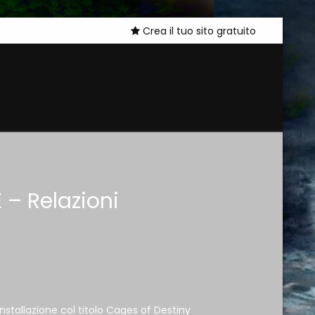
Crea il tuo sito gratuito
 – Relazioni
stallazione col titolo Cages of Destiny