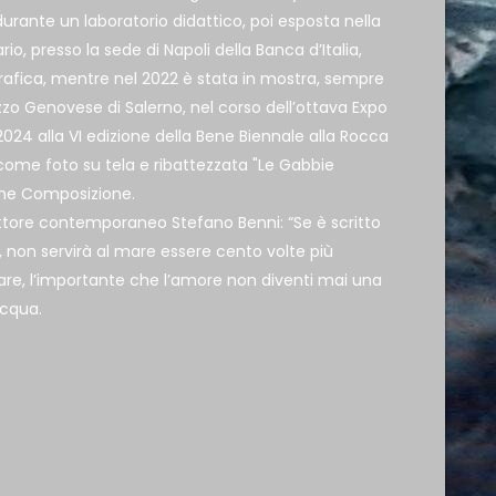
 durante un laboratorio didattico, poi esposta nella
rio, presso la sede di Napoli della Banca d’Italia,
afica, mentre nel 2022 è stata in mostra, sempre
zzo Genovese di Salerno, nel corso dell’ottava Expo
024 alla VI edizione della Bene Biennale alla Rocca
 come foto su tela e ribattezzata "Le Gabbie
ione Composizione.
rittore contemporaneo Stefano Benni: “Se è scritto
 non servirà al mare essere cento volte più
mare, l’importante che l’amore non diventi mai una
’acqua.