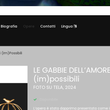
Biografia
Opere
Contatti
Lingua
 (im)possibili
LE GABBIE DELL’AMORE
(im)possibili
FOTO SU TELA, 2024
Disponibile
L’opera è stata dapprima presentata come in