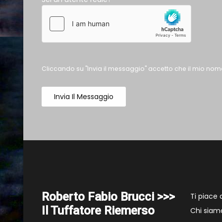
Cliccando su "Invia il messaggio" accetto che il mio nome
Invia Il Messaggio
Roberto Fabio Brucci >>>
Ti piace
Il Tuffatore Riemerso
Chi siam