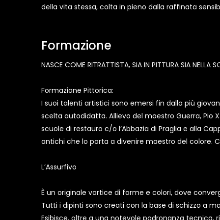
della vita stessa, colta in pieno dalla raffinata sensibi
Formazione
NASCE COME RITRATTISTA, SIA IN PITTURA SIA NELLA S
Formazione Pittorica:
I suoi talenti artistici sono emersi fin dalla più gi
scelta autodidatta. Allievo del maestro Guerra, Pio X 
scuole di restauro c/o l’Abbazia di Praglia e alla Cap
antichi che lo porta a divenire maestro del colore. C
L’Assurfivo
È un originale vortice di forme e colori, dove convergo
Tutti i dipinti sono creati con la base di schizzo a m
Esibisce, oltre a una notevole padronanza tecnica, 