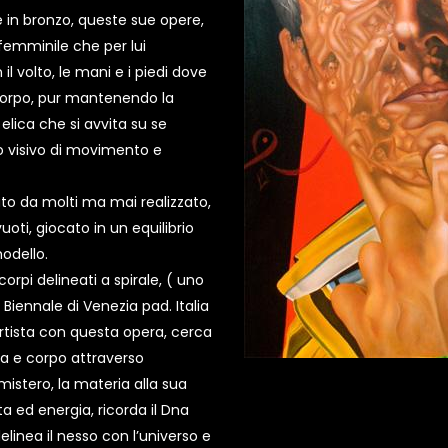
e in bronzo, queste sue opere,
femminile che per lui
l volto, le mani e i piedi dove
l corpo, pur mantenendo la
elica che si avvita su se
o visivo di movimento e
tato da molti ma mai realizzato,
uoti, giocato in un equilibrio
odello.
corpi delineati a spirale, ( uno
a Biennale di Venezia pad. Italia
’artista con questa opera, cerca
ma e corpo attraverso
mistero, la materia alla sua
ta ed energia, ricorda il Dna
inea il nesso con l’universo e