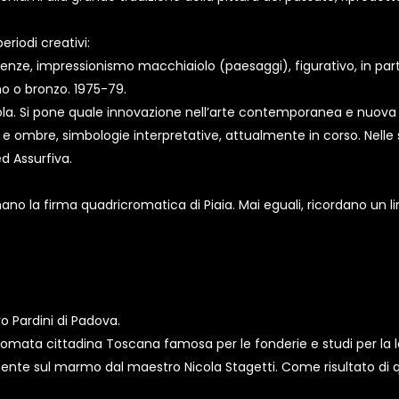
eriodi creativi:
enze, impressionismo macchiaiolo (paesaggi), figurativo, in partic
mo o bronzo. 1975-79.
cuola. Si pone quale innovazione nell’arte contemporanea e nuova c
 e ombre, simbologie interpretative, attualmente in corso. Nelle 
d Assurfiva.
no la firma quadricromatica di Piaia. Mai eguali, ricordano un li
o Pardini di Padova.
 rinomata cittadina Toscana famosa per le fonderie e studi per la 
amente sul marmo dal maestro Nicola Stagetti. Come risultato di