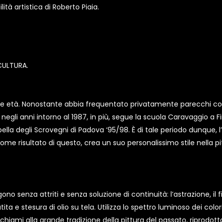
lità artistica di Roberto Piaia.
CULTURA.
ovane età. Nonostante abbia frequentato privatamente parecchi cors
negli anni intorno al 1987, in più, segue la scuola Caravaggio a Fir
pella degli Scrovegni di Padova ‘95/98. È di tale periodo dunque, l
ome risultato di questo, crea un suo personalissimo stile nella pi
no senza attriti e senza soluzione di continuità: l’astrazione, il fi
atita e stesura di olio su tela. Utilizza lo spettro luminoso dei co
richiami alla grande tradizione della pittura del passato, ripro