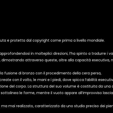
ciuta e protetta dal copyright come prima a livello mondiale.
profondendosi in molteplici direzioni, l’ha spinto a tradurre i valo
à, dimostrando attraverso queste, oltre alla capacità esecutiva,
 o la fusione di bronzo con il procedimento della cera persa,
reate con il volto, le mani e i piedi, dove spicca l’abilità esecutiv
one del corpo. La struttura del suo volume è costituita da una do
e sottolinea le forme, mentre il vuoto appare all’improvviso lasc
ti ma mai realizzato, caratterizzato da uno studio preciso dei pien