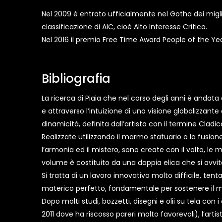
Nel 2009 è entrato ufficialmente nel Gotha dei miglio
classificazione di AIC, cioè Alto Interesse Critico.
Nel 2016 il premio Free Time Award People of the Yea
Bibliografia
La ricerca di Piaia che nel corso degli anni è andata a
e attraverso l’intuizione di una visione globalizzante 
dinamicità, definita dall’artista con il termine Cladic
Realizzate utilizzando il marmo statuario o la fusi
l’armonia ed il mistero, sono create con il volto, le 
volume è costituito da una doppia elica che si avvi
Si tratta di un lavoro innovativo molto difficile, ten
materico perfetto, fondamentale per sostenere il m
Dopo molti studi, bozzetti, disegni e olii su tela con i
2011 dove ha riscosso pareri molto favorevoli), l’art