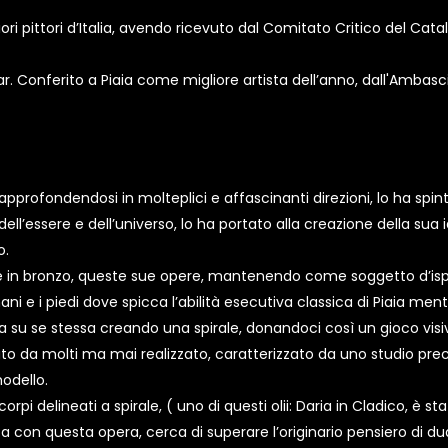
ri pittori d’Italia, avendo ricevuto dal Comitato Critico del Cat
r. Conferito a Piaia come migliore artista dell’anno, dall'Ambasc
pprofondendosi in molteplici e affascinanti direzioni, lo ha spinto 
dell’essere e dell’universo, lo ha portato alla creazione della sua 
o.
one in bronzo, queste sue opere, mantenendo come soggetto d’ispi
mani e i piedi dove spicca l’abilità esecutiva classica di Piaia me
ta su se stessa creando una spirale, donandoci così un gioco vi
tato da molti ma mai realizzato, caratterizzato da uno studio precis
odello.
 corpi delineati a spirale, ( uno di questi olii: Daria in Cladico, è s
ista con questa opera, cerca di superare l’originario pensiero di 