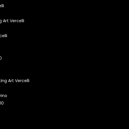
lli
 Art Vercelli
elli
0
ing Art Vercelli
rino
00