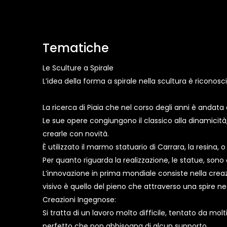
Tematiche
Le Sculture a Spirale
L’idea della forma a spirale nella scultura è riconos
La ricerca di Piaia che nel corso degli anni è andata ap
Le sue opere congiungono il classico alla dinamicit
crearle con novità.
È utilizzato il marmo statuario di Carrara, la resina,
Per quanto riguarda la realizzazione, le statue, sono c
L’innovazione in prima mondiale consiste nella creazi
visivo è quello del pieno che attraverso una spire n
Creazioni Ingegnose:
Si tratta di un lavoro molto difficile, tentato da mol
perfetto che non abbisogna di alcun supporto.