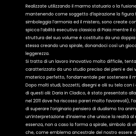
Realizzate utilizzando il marmo statuario o la fusion
mantenendo come soggetto d’ispirazione la figura 
simboleggia l’armonia ed il mistero, sono create con i
spicca l’abilità esecutiva classica di Piaia mentre i
struttura del suo volume è costituito da una doppia 
stessa creando una spirale, donandoci così un gioc
leggerezza.
Si tratta di un lavoro innovativo molto difficile, ten
caratterizzato da uno studio preciso dei pieni e dei v
materico perfetto, fondamentale per sostenere il m
Dopo molti studi, bozzetti, disegni e olii su tela con i 
di questi olii: Daria in Cladico, è stato presentato all
nel 2011 dove ha riscosso pareri molto favorevoli), l
di superare l’originario pensiero di dualismo tra ani
un’interpretazione d’insieme che unisce la realtà al 
essenza, non a caso la forma a spirale, simbolo di vi
che, come emblema ancestrale del nostro essere del