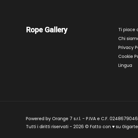
Rope Gallery
Ti piace
Chi siam
Privacy P
Cookie Po
Lingua
Powered by Orange 7 s.r.l. - P.IVA e C.F. 02486790468
Tutti i diritti riservati - 2026 © Fatto con
♥
su
Gigart