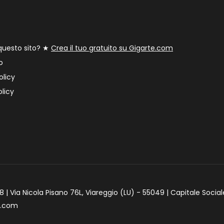
 questo sito? ★
Crea il tuo gratuito su Gigarte.com
o
olicy
licy
 | Via Nicola Pisano 76L, Viareggio (LU) - 55049 | Capitale Social
e.com