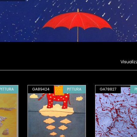
Visualiz
PITTURA
GA89424
PITTURA
GA78827
P