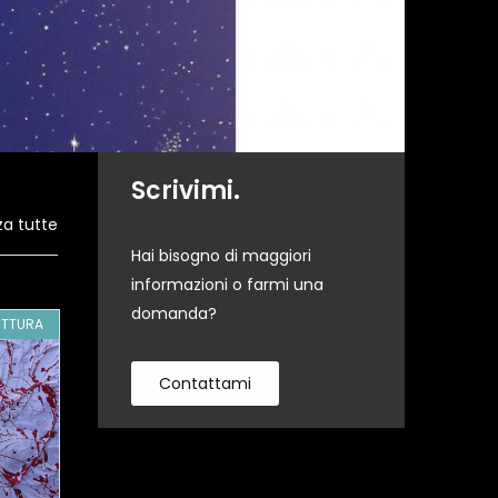
Scrivimi.
za tutte
Hai bisogno di maggiori
informazioni o farmi una
domanda?
ITTURA
GA80625
PITTURA
GA75670
PI
Contattami