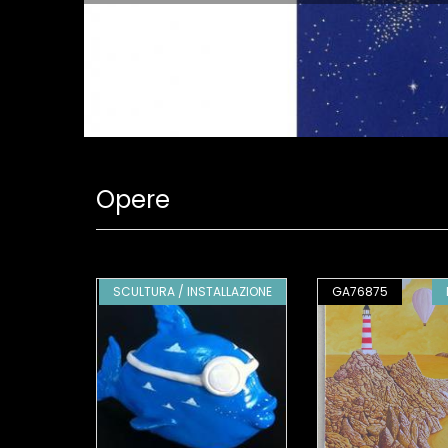
Opere
PITTURA
GA113250
SCULTURA / INSTALLAZIONE
GA76875