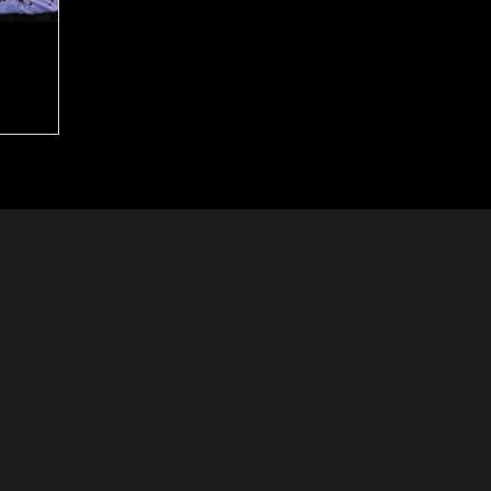
beyond the heart
<costa Rei
beyond the heart ...
€ 450,00