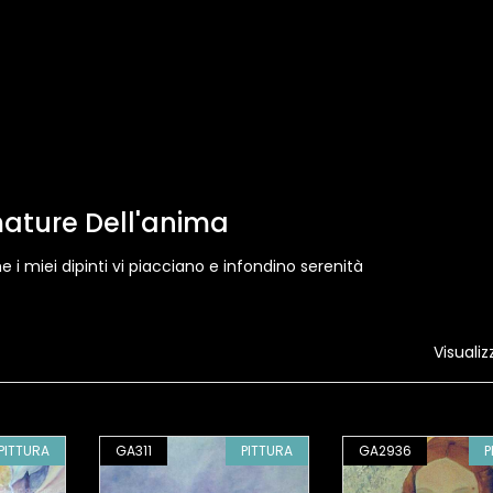
ature Dell'anima
e i miei dipinti vi piacciano e infondino serenità
Visualiz
PITTURA
GA311
PITTURA
GA2936
P