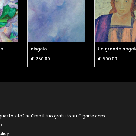
re
disgelo
Un grande angel
€ 250,00
€ 500,00
 questo sito? ★
Crea il tuo gratuito su Gigarte.com
o
olicy