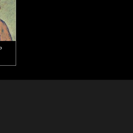
o
un angelo
Luce e tenebra
€ 300,00
€ 500,00