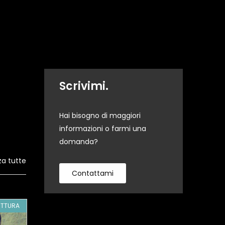
Scrivimi.
Hai bisogno di maggiori
informazioni o farmi una
domanda?
za tutte
Contattami
ITTURA
GA7061
PITTURA
GA2921
PI