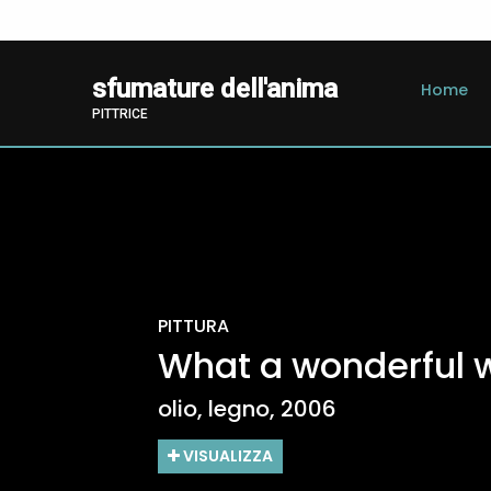
sfumature dell'anima
Home
PITTRICE
PITTURA
PITTURA
PITTURA
PITTURA
PITTURA
What a wonderful 
Rododendri
Peonie
Pink rose
Little delicious cor
olio, legno, 2006
olio, legno, 2008
olio, legno, 2008
olio, 2006
olio, legno, 2009
VISUALIZZA
VISUALIZZA
VISUALIZZA
VISUALIZZA
VISUALIZZA