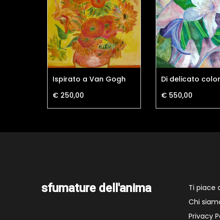
osco
Ispirato a Van Gogh
Di delicato colo
€ 250,00
€ 550,00
sfumature dell'anima
Ti piace
Chi siam
Privacy P