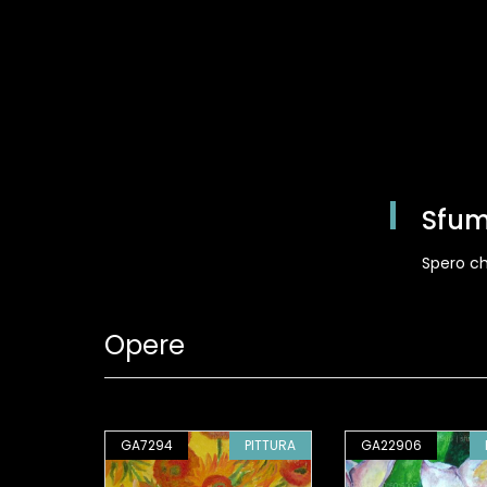
Sfum
Spero ch
Opere
PITTURA
GA7294
PITTURA
GA22906