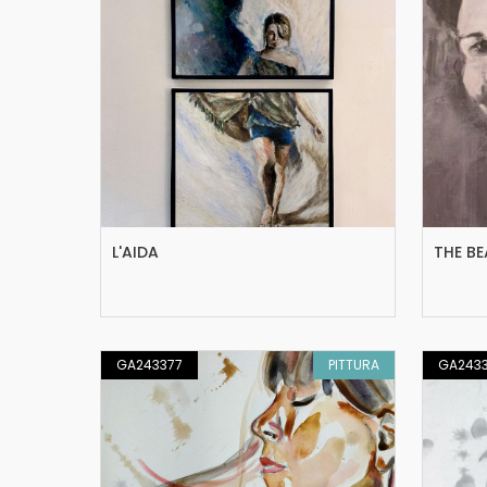
L'AIDA
THE B
GA243377
PITTURA
GA243