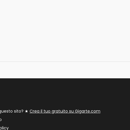
 questo sito? ★
Crea il tuo gratuito su Gigarte.com
o
olicy