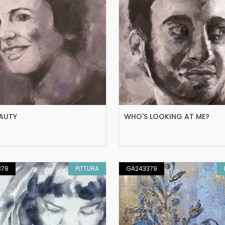
EAUTY
WHO'S LOOKING AT ME?
378
PITTURA
GA243379