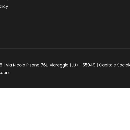
licy
 | Via Nicola Pisano 76L, Viareggio (LU) - 55049 | Capitale Social
e.com
iva sulla raccolta
Le tue preferenze relative alla priva