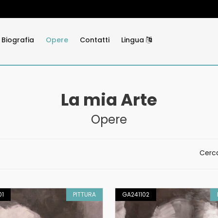
Biografia
Opere
Contatti
Lingua
La mia Arte
Opere
Cerc
01
PITTURA
GA241102