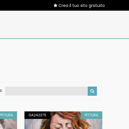
Crea il tuo sito gratuito
a:
PITTURA
GA242375
PITTURA