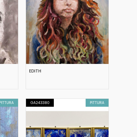
EDITH
PITTURA
GA243380
PITTURA