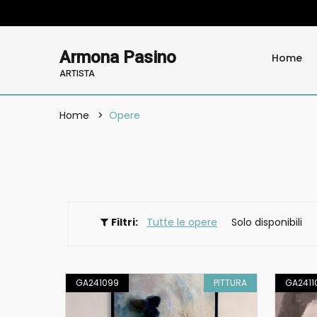
Armona Pasino
Home
ARTISTA
Home
Opere
Filtri:
Tutte le opere
Solo disponibili
GA241099
PITTURA
GA2411