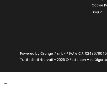
Cookie Po
Lingua
Powered by Orange 7 s.r.l. - P.IVA e C.F. 02486790468
Tutti i diritti riservati - 2026 © Fatto con
♥
su
Gigart
Informat