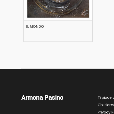
IL MONDO
Armona Pasino
Ti piace
Chi siam
Privacy P