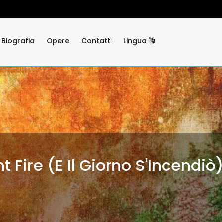
Biografia
Opere
Contatti
Lingua
Fire (E Il Giorno S'Incendiò
stellations)
e (Mutamento Continuo)
cqua (Circles)
Senza Spine)
2026