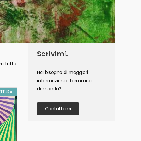
Scrivimi.
za tutte
Hai bisogno di maggiori
informazioni o farmi una
domanda?
ITTURA
GA243933
PITTURA
GA244696
PI
Contattami