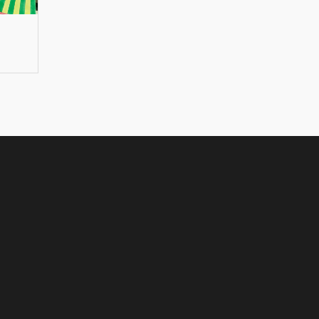
The Scent Of A Dream
Moti Di Rivoluzion
(Il Profumo Di Un
€ 200,00
Sogno)
€ 160,00