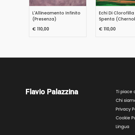
co
L'Allineamento Infinito
Echi Di Clorofilla
(Presenza)
Spenta (Cherno
€ 110,00
€ 110,00
Flavio Palazzina
Ti piace
Chi siam
Privacy P
Cookie Po
Lingua