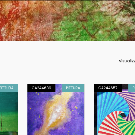
Visualiz
PITTURA
GA244689
PITTURA
GA244657
P