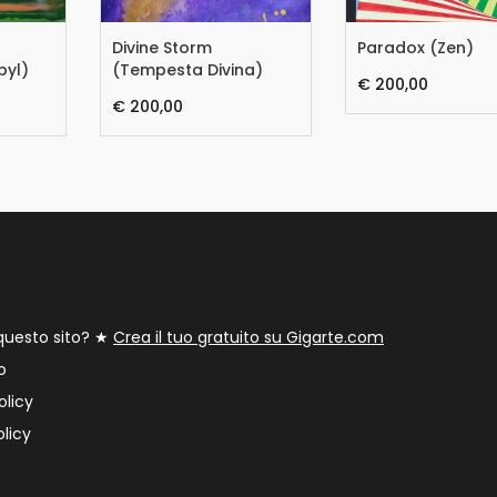
Divine Storm
Paradox (Zen)
byl)
(Tempesta Divina)
€ 200,00
€ 200,00
 questo sito? ★
Crea il tuo gratuito su Gigarte.com
o
olicy
licy