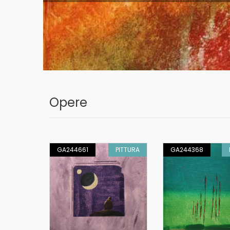
Opere
PITTURA
GA244661
PITTURA
GA244368