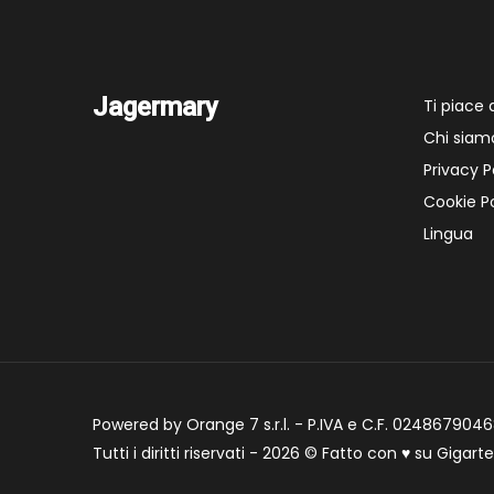
Jagermary
Ti piace
Chi siam
Privacy P
Cookie Po
Lingua
Powered by Orange 7 s.r.l. - P.IVA e C.F. 02486790468
Tutti i diritti riservati - 2026 © Fatto con
♥
su
Gigart