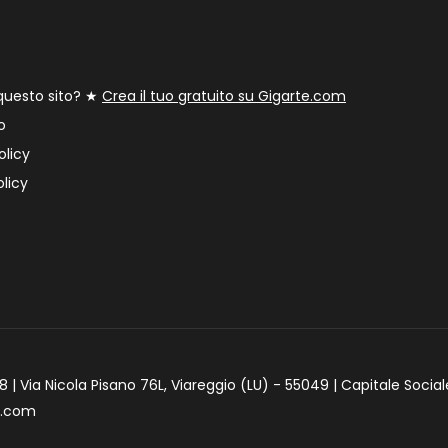
 questo sito? ★
Crea il tuo gratuito su Gigarte.com
o
olicy
licy
 | Via Nicola Pisano 76L, Viareggio (LU) - 55049 | Capitale Social
e.com