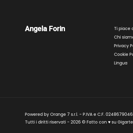
Angela Forin
Ti piace
Chi siam
Privacy P
Cookie Po
Lingua
Powered by Orange 7 s.r.l. - P.IVA e C.F. 02486790468
Tutti i diritti riservati - 2026 © Fatto con
♥
su
Gigart