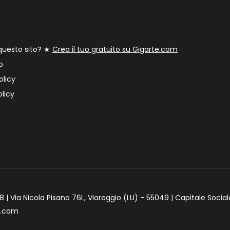
 questo sito? ★
Crea il tuo gratuito su Gigarte.com
o
olicy
licy
 | Via Nicola Pisano 76L, Viareggio (LU) - 55049 | Capitale Social
e.com