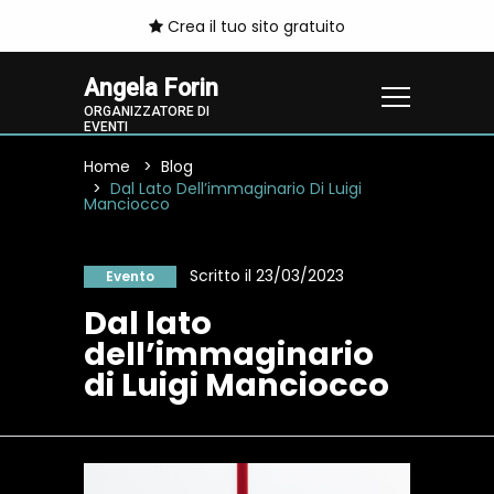
Crea il tuo sito gratuito
Angela Forin
ORGANIZZATORE DI
EVENTI
Home
Blog
Dal Lato Dell’immaginario Di Luigi
Manciocco
Scritto il 23/03/2023
Evento
Dal lato
dell’immaginario
di Luigi Manciocco