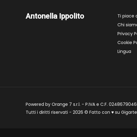
Antonella Ippolito
Ti piace
Chi siam
Privacy P
Cookie Po
Lingua
Powered by Orange 7 s.r.l. - P.IVA e C.F. 02486790468
Tutti i diritti riservati - 2026 © Fatto con
♥
su
Gigart