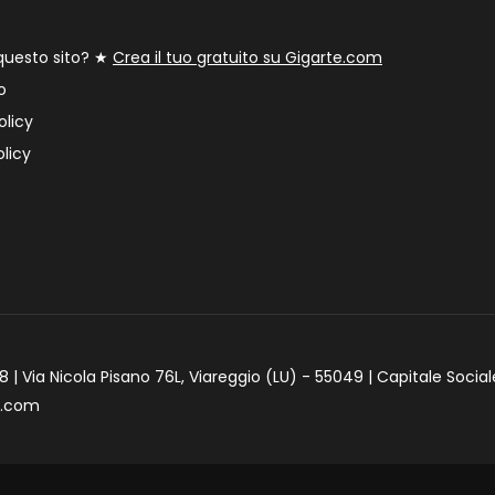
 questo sito? ★
Crea il tuo gratuito su Gigarte.com
o
olicy
licy
 | Via Nicola Pisano 76L, Viareggio (LU) - 55049 | Capitale Social
e.com