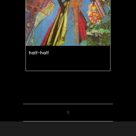
half-half
1