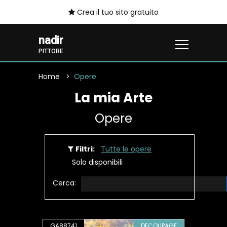
Crea il tuo sito gratuito
nadir
PITTORE
Home
Opere
La mia Arte
Opere
Filtri:
Tutte le opere
Solo disponibili
Cerca:
GA88741
DECOUPAGE