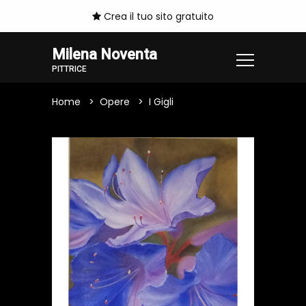
Crea il tuo sito gratuito
Milena Noventa
PITTRICE
Home
Opere
I Gigli