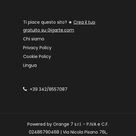
Ti piace questo sito? ★
Crea il tuo
gratuito su Gigarte.com
Chi siamo
Privacy Policy
Cookie Policy
Lingua
+39 342/8557087
Powered by Orange 7 s.r.l. - P.IVA e C.F.
02486790468 | Via Nicola Pisano 76L,