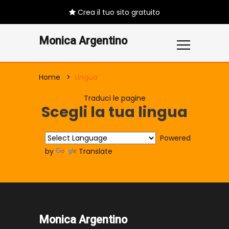
Crea il tuo sito gratuito
Monica Argentino
Home
Lingua
Traduci le pagine
Scegli la tua lingua
Powered
by
Translate
Monica Argentino