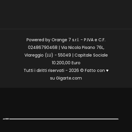
Powered by Orange 7 s.r.l. - P.IVA e C.F.
02486790468 | Via Nicola Pisano 76L,
Viareggio (LU) - 55049 | Capitale Sociale
10.200,00 Euro
Tutti i diritti riservati - 2026 © Fatto con
♥
su
Gigarte.com
Le tue preferenze relative alla privacy