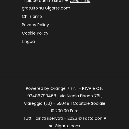
Ti piace questo sito? ★
Crea il tuo
gratuito su Gigarte.com
Chi siamo
Privacy Policy
Cookie Policy
Lingua
Powered by Orange 7 s.r.l. - P.IVA e C.F.
02486790468 | Via Nicola Pisano 76L,
Viareggio (LU) - 55049 | Capitale Sociale
10.200,00 Euro
Tutti i diritti riservati - 2026 © Fatto con
♥
su
Gigarte.com