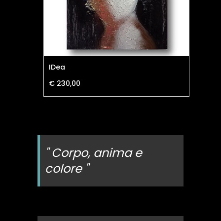
IDea
Vor
€ 230,00
€ 
" Corpo, anima e
colore "