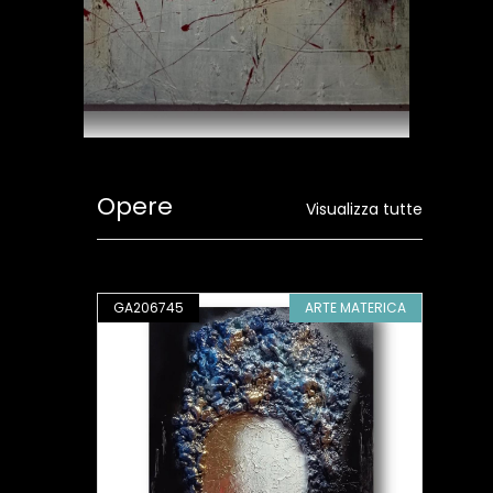
Opere
Visualizza tutte
ATERICA
GA206745
ARTE MATERICA
GA