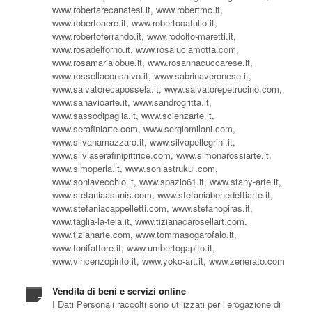
www.robertarecanatesi.it, www.robertmc.it,
www.robertoaere.it, www.robertocatullo.it,
www.robertoferrando.it, www.rodolfo-maretti.it,
www.rosadelforno.it, www.rosaluciamotta.com,
www.rosamarialobue.it, www.rosannacuccarese.it,
www.rossellaconsalvo.it, www.sabrinaveronese.it,
www.salvatorecapossela.it, www.salvatorepetrucino.com,
www.sanavioarte.it, www.sandrogritta.it,
www.sassodipaglia.it, www.scienzarte.it,
www.serafiniarte.com, www.sergiomilani.com,
www.silvanamazzaro.it, www.silvapellegrini.it,
www.silviaserafinipittrice.com, www.simonarossiarte.it,
www.simoperla.it, www.soniastrukul.com,
www.soniavecchio.it, www.spazio61.it, www.stany-arte.it,
www.stefaniaasunis.com, www.stefaniabenedettiarte.it,
www.stefaniacappelletti.com, www.stefanopiras.it,
www.taglia-la-tela.it, www.tizianacarosellart.com,
www.tizianarte.com, www.tommasogarofalo.it,
www.tonifattore.it, www.umbertogapito.it,
www.vincenzopinto.it, www.yoko-art.it, www.zenerato.com
Vendita di beni e servizi online
I Dati Personali raccolti sono utilizzati per l’erogazione di