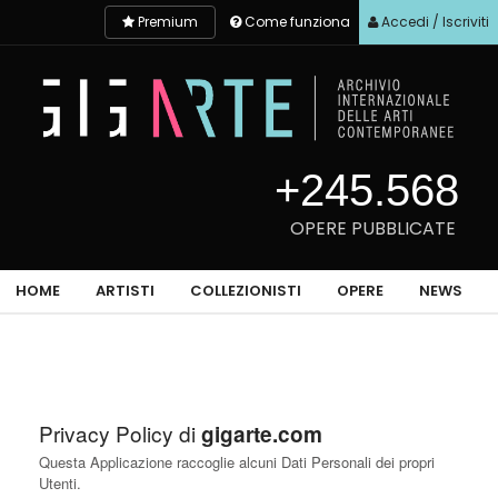
Premium
Come funziona
Accedi / Iscriviti
+245.568
OPERE PUBBLICATE
HOME
ARTISTI
COLLEZIONISTI
OPERE
NEWS
Privacy Policy di
gigarte.com
Questa Applicazione raccoglie alcuni Dati Personali dei propri
Utenti.