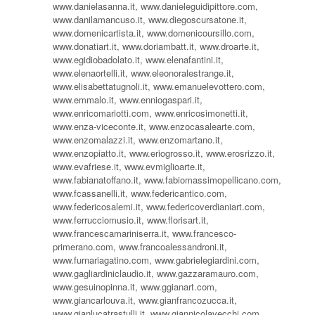
www.danielasanna.it, www.danieleguidipittore.com,
www.danilamancuso.it, www.diegoscursatone.it,
www.domenicartista.it, www.domenicoursillo.com,
www.donatiart.it, www.doriambatt.it, www.droarte.it,
www.egidiobadolato.it, www.elenafantini.it,
www.elenaortelli.it, www.eleonoralestrange.it,
www.elisabettatugnoli.it, www.emanuelevottero.com,
www.emmalo.it, www.enniogaspari.it,
www.enricomariotti.com, www.enricosimonetti.it,
www.enza-viceconte.it, www.enzocasalearte.com,
www.enzomalazzi.it, www.enzomartano.it,
www.enzopiatto.it, www.eriogrosso.it, www.erosrizzo.it,
www.evafriese.it, www.evmiglioarte.it,
www.fabianatoffano.it, www.fabiomassimopellicano.com,
www.fcassanelli.it, www.federicantico.com,
www.federicosalemi.it, www.federicoverdianiart.com,
www.ferrucciomusio.it, www.florisart.it,
www.francescamariniserra.it, www.francesco-
primerano.com, www.francoalessandroni.it,
www.furnariagatino.com, www.gabrielegiardini.com,
www.gagliardiniclaudio.it, www.gazzaramauro.com,
www.gesuinopinna.it, www.ggianart.com,
www.giancarlouva.it, www.gianfrancozucca.it,
www.gianlucatrastulli.it, www.giannicolavecchi.com,