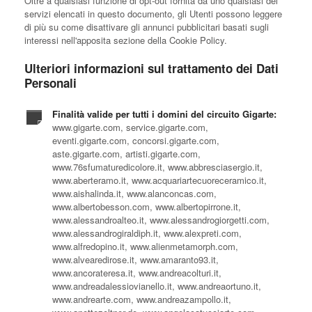
Oltre a qualsiasi funzione di opt-out fornita da uno qualsiasi dei
servizi elencati in questo documento, gli Utenti possono leggere
di più su come disattivare gli annunci pubblicitari basati sugli
interessi nell'apposita sezione della Cookie Policy.
Ulteriori informazioni sul trattamento dei Dati
Personali
Finalità valide per tutti i domini del circuito Gigarte:
www.gigarte.com, service.gigarte.com,
eventi.gigarte.com, concorsi.gigarte.com,
aste.gigarte.com, artisti.gigarte.com,
www.76sfumaturedicolore.it, www.abbresciasergio.it,
www.aberteramo.it, www.acquariartecuoreceramico.it,
www.aishalinda.it, www.alanconcas.com,
www.albertobesson.com, www.albertopirrone.it,
www.alessandroalteo.it, www.alessandrogiorgetti.com,
www.alessandrogiraldiph.it, www.alexpreti.com,
www.alfredopino.it, www.alienmetamorph.com,
www.alvearedirose.it, www.amaranto93.it,
www.ancorateresa.it, www.andreacolturi.it,
www.andreadalessiovianello.it, www.andreaortuno.it,
www.andrearte.com, www.andreazampollo.it,