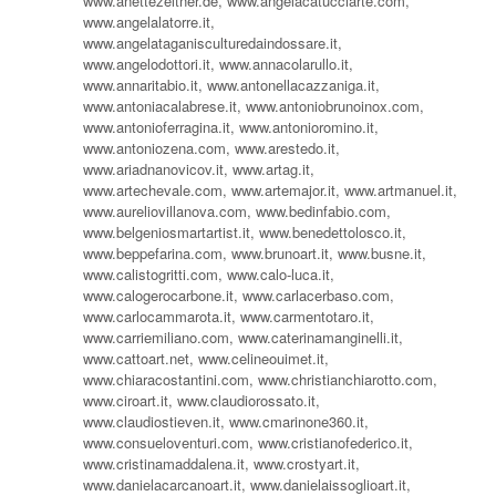
www.anettezeltner.de, www.angelacatucciarte.com,
www.angelalatorre.it,
www.angelataganisculturedaindossare.it,
www.angelodottori.it, www.annacolarullo.it,
www.annaritabio.it, www.antonellacazzaniga.it,
www.antoniacalabrese.it, www.antoniobrunoinox.com,
www.antonioferragina.it, www.antonioromino.it,
www.antoniozena.com, www.arestedo.it,
www.ariadnanovicov.it, www.artag.it,
www.artechevale.com, www.artemajor.it, www.artmanuel.it,
www.aureliovillanova.com, www.bedinfabio.com,
www.belgeniosmartartist.it, www.benedettolosco.it,
www.beppefarina.com, www.brunoart.it, www.busne.it,
www.calistogritti.com, www.calo-luca.it,
www.calogerocarbone.it, www.carlacerbaso.com,
www.carlocammarota.it, www.carmentotaro.it,
www.carriemiliano.com, www.caterinamanginelli.it,
www.cattoart.net, www.celineouimet.it,
www.chiaracostantini.com, www.christianchiarotto.com,
www.ciroart.it, www.claudiorossato.it,
www.claudiostieven.it, www.cmarinone360.it,
www.consueloventuri.com, www.cristianofederico.it,
www.cristinamaddalena.it, www.crostyart.it,
www.danielacarcanoart.it, www.danielaissoglioart.it,