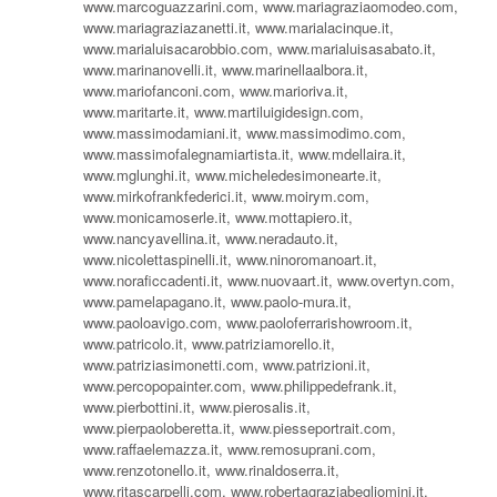
www.marcoguazzarini.com, www.mariagraziaomodeo.com,
www.mariagraziazanetti.it, www.marialacinque.it,
www.marialuisacarobbio.com, www.marialuisasabato.it,
www.marinanovelli.it, www.marinellaalbora.it,
www.mariofanconi.com, www.marioriva.it,
www.maritarte.it, www.martiluigidesign.com,
www.massimodamiani.it, www.massimodimo.com,
www.massimofalegnamiartista.it, www.mdellaira.it,
www.mglunghi.it, www.micheledesimonearte.it,
www.mirkofrankfederici.it, www.moirym.com,
www.monicamoserle.it, www.mottapiero.it,
www.nancyavellina.it, www.neradauto.it,
www.nicolettaspinelli.it, www.ninoromanoart.it,
www.noraficcadenti.it, www.nuovaart.it, www.overtyn.com,
www.pamelapagano.it, www.paolo-mura.it,
www.paoloavigo.com, www.paoloferrarishowroom.it,
www.patricolo.it, www.patriziamorello.it,
www.patriziasimonetti.com, www.patrizioni.it,
www.percopopainter.com, www.philippedefrank.it,
www.pierbottini.it, www.pierosalis.it,
www.pierpaoloberetta.it, www.piesseportrait.com,
www.raffaelemazza.it, www.remosuprani.com,
www.renzotonello.it, www.rinaldoserra.it,
www.ritascarpelli.com, www.robertagraziabegliomini.it,