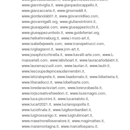
www.gianniiviglia.it, www.gianpaolocappello.it,
www.gianzaccaria.it, www.ginomeddi.it,
www.giordanolab01.it, www.giovannidileo.com,
www.giovannigalli.org, www.giulianointroini.it,
www.giuseppelai.com, www.giuseppesticchi.it,
www.giuseppezumbolo.it, www.guidoferrari.org,
www.heikehinneburg.it, www.i-moro-art.it,
www.isabellejewels.com, www.ivanopetrucci.com,
www.ivigliagianni.it, www.jnm-art.it,
www.josephzicchinella.it, www.kavalli-arte.com, www.L-
massaria5.com, www.labvboart.it, www.lauracarlodalatri.it,
www.lauramazzuoli.com, www.laurian.it, www.lautir.it,
www.lescoupsdepinceaudannerobin.it,
www.letizialoprete.it, www.liaadornato.it, www.lidiartesta.it,
www.lilianadocci.it, www.lobelloarte.com,
www.loredanavisviart.com, www.lorenzobasile.it,
www.lorjscreativefreedom.it, www.louismagro.com,
www.luca-piccinini.it, www.lucaniatoto.it,
www.lucart2021.it, www.lucianopopolla.it,
www.luciofinale.it, www.luigibombardieri.it,
www.luigirossanigo.it, www.luigirubinoart.it,
www.maestronellosenatore.it, www.magimatteo.it,
www.maramontagna.it, www.marcellospanu.it,