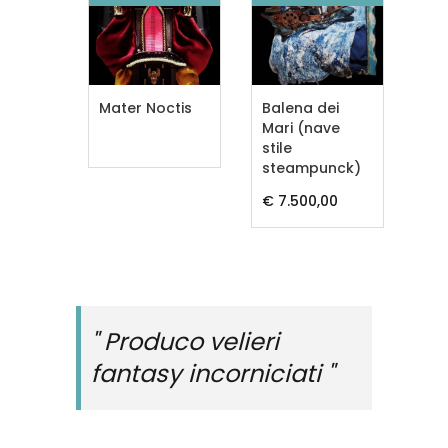
on
Mater Noctis
Balena dei
Sa
volante
Mari (nave
vel
stile
,00
€ 1
steampunck)
€ 7.500,00
" Produco velieri
fantasy incorniciati "