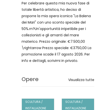
Per celebrare questa mia nuova fase di
totale libertà artistica, ho deciso di
proporre la mia opera iconica "La Balena
dei Mari" con uno sconto speciale del
50%.rn?Un'opportunità irripetibile per i
collezionisti e gli amanti del mare
materico. Prezzo originale: €7.500,00
\rightarrow Prezzo speciale: €3750,00 La
promozione scade il 17 agosto 2026. Per
info e dettagli, scrivimi in privato.
Opere
Visualizza tutte
7
 /
GA244411
SCULTURA /
GA244410
SCULTURA /
GA
SC
IONE
INSTALLAZIONE
INSTALLAZIONE
IN