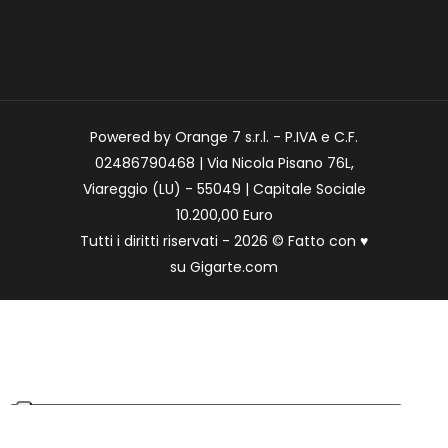
Powered by Orange 7 s.r.l. - P.IVA e C.F.
02486790468 | Via Nicola Pisano 76L,
Viareggio (LU) - 55049 | Capitale Sociale
10.200,00 Euro
Tutti i diritti riservati - 2026 © Fatto con
♥
su
Gigarte.com
Le tue preferenze relative alla privacy