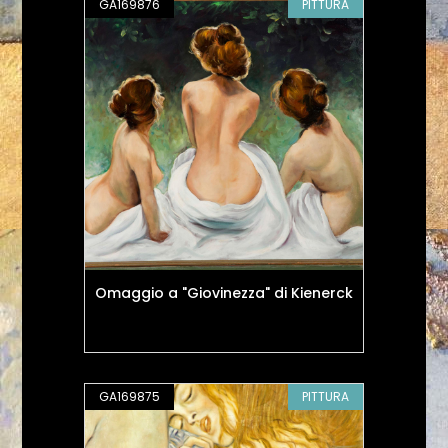
GA169876
PITTURA
Omaggio a "Giovinezza" di Kienerck
GA169875
PITTURA