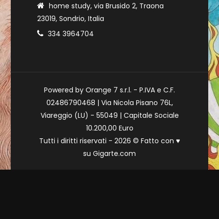
home study, via Brusido 2, Traona
23019, Sondrio, Italia
334 3964704
Powered by Orange 7 s.r.l. - P.IVA e C.F.
02486790468 | Via Nicola Pisano 76L,
Viareggio (LU) - 55049 | Capitale Sociale
10.200,00 Euro
Tutti i diritti riservati - 2026 © Fatto con
♥
su
Gigarte.com