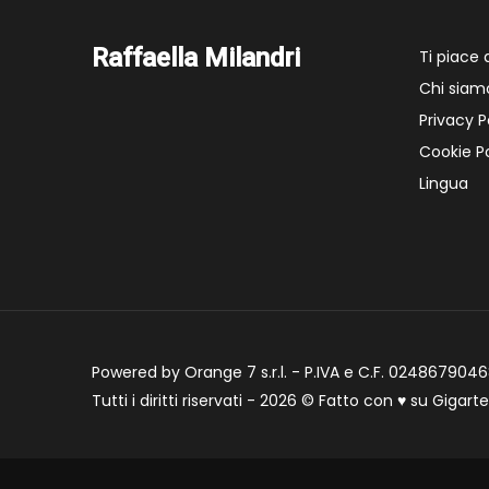
Raffaella Milandri
Ti piace
Chi siam
Privacy P
Cookie Po
Lingua
Powered by Orange 7 s.r.l. - P.IVA e C.F. 02486790468
Tutti i diritti riservati - 2026 © Fatto con
♥
su
Gigart