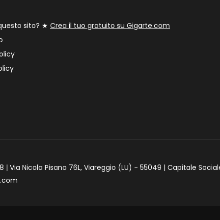
 questo sito? ★
Crea il tuo gratuito su Gigarte.com
o
olicy
licy
 | Via Nicola Pisano 76L, Viareggio (LU) - 55049 | Capitale Social
e.com