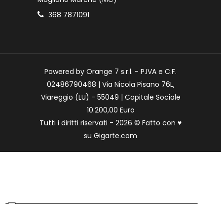
368 7871091
Powered by Orange 7 s.r.l. - P.IVA e C.F.
02486790468 | Via Nicola Pisano 76L,
Viareggio (LU) - 55049 | Capitale Sociale
10.200,00 Euro
Tutti i diritti riservati - 2026 © Fatto con
♥
su
Gigarte.com
Le tue preferenze relative alla privacy