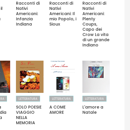
Racconti di
Racconti di
Racconti di
il
Nativi
Nativi
Nativi
Americani:
Americani: Il
Americani:
a
Infanzia
mio Popolo, i
Plenty
Indiana
Sioux
Coups,
Capo dei
Crow La vita
di un grande
Indiano
URA
LETTERATURA
LETTERATURA
LETTERATURA
a
SOLO POESIE
A COME
L'amore a
dia
VIAGGIO
AMORE
Natale
ta
NELLA
MEMORIA