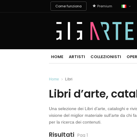
Come funziona
Premium
HOME
ARTISTI
COLLEZIONISTI
OPER
Home
Libri
Libri d’arte, cata
Una selezione dei Libri d’arte, cataloghi e rivis
visione del miglior materiale sull’arte da chi fa 
per la ricerca dei contenuti.
Risultati
Pag 1