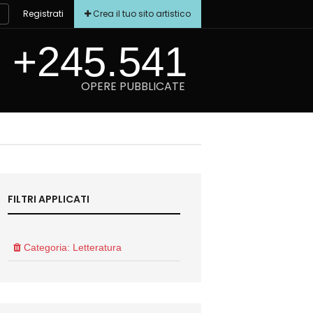
Registrati
Crea il tuo sito artistico
+245.541
OPERE PUBBLICATE
FILTRI APPLICATI
Categoria: Letteratura