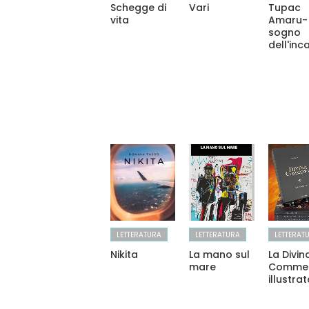
Schegge di
Vari
Tupac
vita
Amaru- 
sogno
dell'inc
LETTERATURA
LETTERATURA
LETTERAT
Nikita
La mano sul
La Divin
mare
Comme
illustra