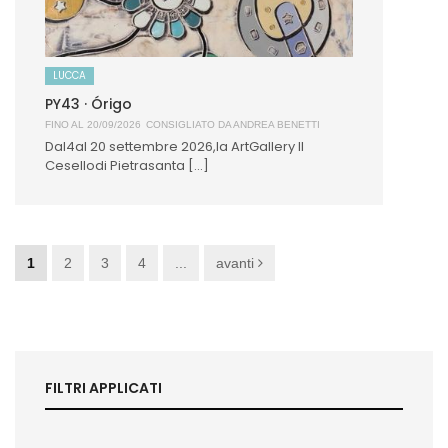
LUCCA
PY43 · Órigo
FINO AL 20/09/2026
CONSIGLIATO DA
ANDREA BENETTI
Dal4al 20 settembre 2026,la ArtGallery Il
Cesellodi Pietrasanta [...]
1
2
3
4
...
avanti
FILTRI APPLICATI